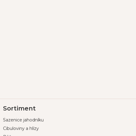
Z
Sortiment
á
p
Sazenice jahodníku
a
t
Cibuloviny a hlízy
í