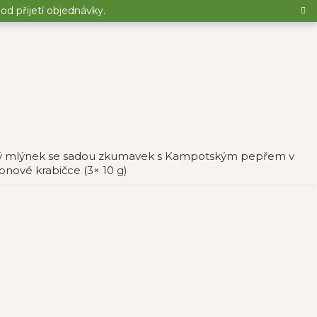
d přijetí objednávky.
ý mlýnek se sadou zkumavek s Kampotským pepřem v
onové krabičce (3× 10 g)