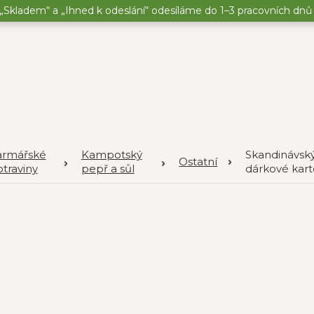
„Skladem“ a „Ihned k odeslání“ odesíláme do 1–3 pracovních dnů o
armářské
Kampotský
Skandinávsk
Ostatní
traviny
pepř a sůl
dárkové kart