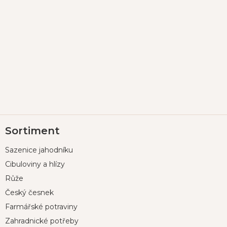
Z
Sortiment
á
p
Sazenice jahodníku
a
t
Cibuloviny a hlízy
í
Růže
Český česnek
Farmářské potraviny
Zahradnické potřeby