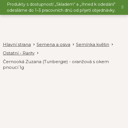
Přejít
Produkty s dostupností „Skladem“ a „Ihned k odeslání“
na
odesíláme do 1–3 pracovních dnů od přijetí objednávky.
obsah
Semena a osiva
Semínka květin
Ostatní - Rarity
Černooká Zuzana (Tunbergie) - oranžová s okem
pnoucí 1g