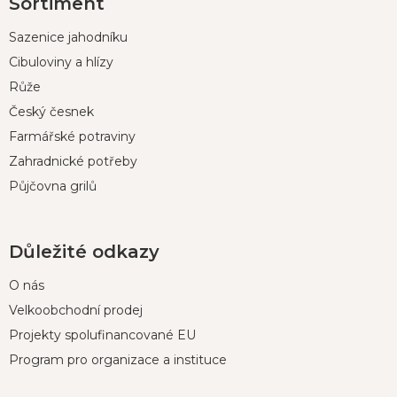
Sortiment
á
p
Sazenice jahodníku
a
t
Cibuloviny a hlízy
í
Růže
Český česnek
Farmářské potraviny
Zahradnické potřeby
Půjčovna grilů
Důležité odkazy
O nás
Velkoobchodní prodej
Projekty spolufinancované EU
Program pro organizace a instituce