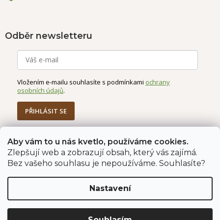
Odběr newsletteru
Vložením e-mailu souhlasíte s podmínkami
ochrany
osobních údajů
.
PŘIHLÁSIT SE
Aby vám to u nás kvetlo, používáme cookies.
Zlepšují web a zobrazují obsah, který vás zajímá.
Jahodárna Brozany
Obchodní podmínky
Bez vašeho souhlasu je nepoužíváme. Souhlasíte?
Podmínky ochrany údajů
Nastavení
Vytvořil Shoptet Premium
Copyright 2026
Jahodárna Brozany nad Ohří s.r.o.
. Všechna
Souhlasím