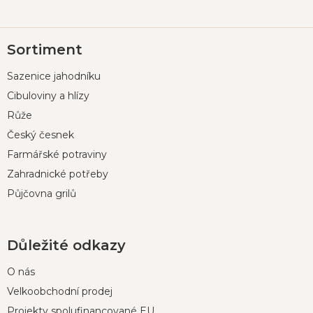
Z
Sortiment
á
p
Sazenice jahodníku
a
t
Cibuloviny a hlízy
í
Růže
Český česnek
Farmářské potraviny
Zahradnické potřeby
Půjčovna grilů
Důležité odkazy
O nás
Velkoobchodní prodej
Projekty spolufinancované EU