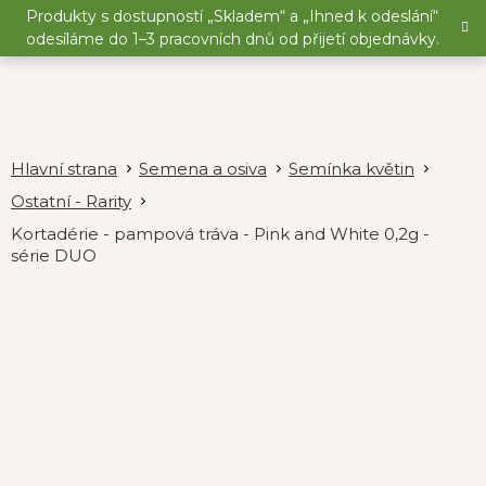
Přejít
Produkty s dostupností „Skladem“ a „Ihned k odeslání“
na
odesíláme do 1–3 pracovních dnů od přijetí objednávky.
obsah
Semena a osiva
Semínka květin
Ostatní - Rarity
Kortadérie - pampová tráva - Pink and White 0,2g -
série DUO