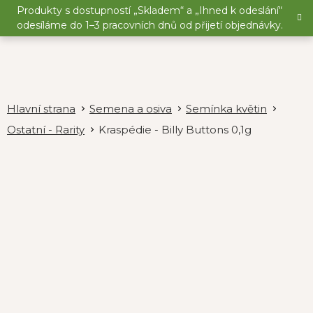
Přejít
Produkty s dostupností „Skladem“ a „Ihned k odeslání“
na
odesíláme do 1–3 pracovních dnů od přijetí objednávky.
obsah
Semena a osiva
Semínka květin
Ostatní - Rarity
Kraspédie - Billy Buttons 0,1g