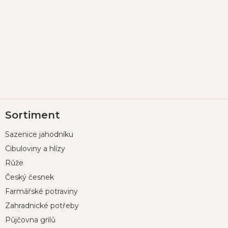
Z
Sortiment
á
p
Sazenice jahodníku
a
t
Cibuloviny a hlízy
í
Růže
Český česnek
Farmářské potraviny
Zahradnické potřeby
Půjčovna grilů