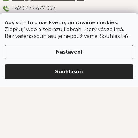
+420 477 477 057
Aby vám to u nás kvetlo, používáme cookies.
Zlepšují web a zobrazují obsah, který vás zajímá.
Odběr newsletteru
Bez vašeho souhlasu je nepoužíváme. Souhlasíte?
Nastavení
Vložením e-mailu souhlasíte s podmínkami
ochrany
osobních údajů
.
Souhlasím
PŘIHLÁSIT SE
Jahodárna Brozany
Obchodní podmínky
Podmínky ochrany údajů
Vytvořil Shoptet Premium