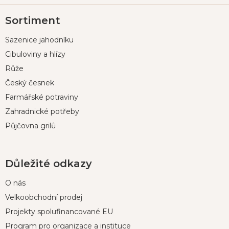
Z
Sortiment
á
p
Sazenice jahodníku
a
t
Cibuloviny a hlízy
í
Růže
Český česnek
Farmářské potraviny
Zahradnické potřeby
Půjčovna grilů
Důležité odkazy
O nás
Velkoobchodní prodej
Projekty spolufinancované EU
Program pro organizace a instituce