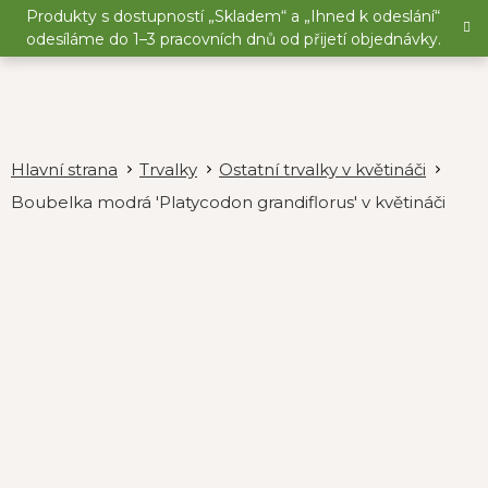
Přejít
Produkty s dostupností „Skladem“ a „Ihned k odeslání“
na
odesíláme do 1–3 pracovních dnů od přijetí objednávky.
obsah
Trvalky
Ostatní trvalky v květináči
Boubelka modrá 'Platycodon grandiflorus' v květináči