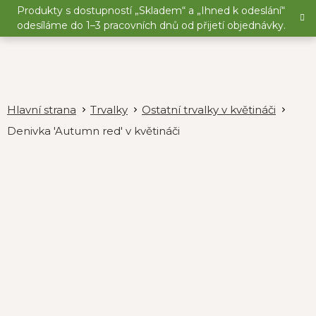
Přejít
Produkty s dostupností „Skladem“ a „Ihned k odeslání“
na
odesíláme do 1–3 pracovních dnů od přijetí objednávky.
obsah
Trvalky
Ostatní trvalky v květináči
Denivka 'Autumn red' v květináči