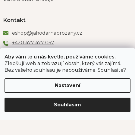
Kontakt
eshop
@
jahodarnabrozany.cz
+420 477 477 057
Aby vám to u nás kvetlo, používáme cookies.
Zlepšují web a zobrazují obsah, který vás zajímá.
Odběr newsletteru
Bez vašeho souhlasu je nepoužíváme. Souhlasíte?
Nastavení
Vložením e-mailu souhlasíte s podmínkami
ochrany
osobních údajů
.
Souhlasím
PŘIHLÁSIT SE