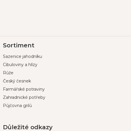
Z
Sortiment
á
p
Sazenice jahodníku
a
t
Cibuloviny a hlízy
í
Růže
Český česnek
Farmářské potraviny
Zahradnické potřeby
Půjčovna grilů
Důležité odkazy