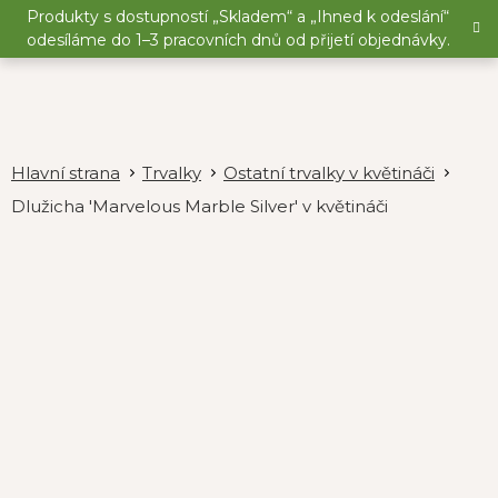
Přejít
Produkty s dostupností „Skladem“ a „Ihned k odeslání“
na
odesíláme do 1–3 pracovních dnů od přijetí objednávky.
obsah
Trvalky
Ostatní trvalky v květináči
Dlužicha 'Marvelous Marble Silver' v květináči