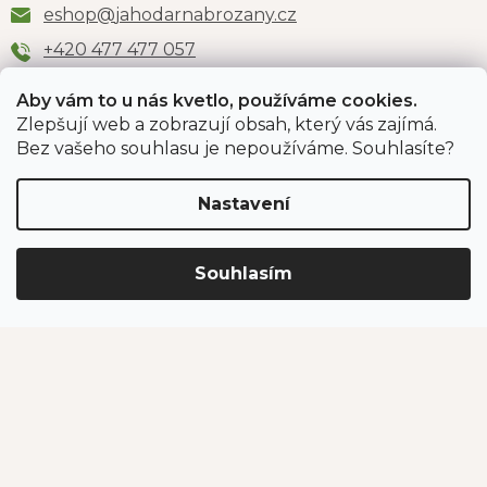
eshop
@
jahodarnabrozany.cz
+420 477 477 057
Aby vám to u nás kvetlo, používáme cookies.
Zlepšují web a zobrazují obsah, který vás zajímá.
Odběr newsletteru
Bez vašeho souhlasu je nepoužíváme. Souhlasíte?
Nastavení
Vložením e-mailu souhlasíte s podmínkami
ochrany
osobních údajů
.
Souhlasím
PŘIHLÁSIT SE
Jahodárna Brozany
Obchodní podmínky
Podmínky ochrany údajů
Vytvořil Shoptet Premium