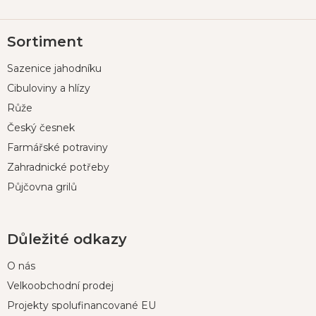
Z
Sortiment
á
p
Sazenice jahodníku
a
t
Cibuloviny a hlízy
í
Růže
Český česnek
Farmářské potraviny
Zahradnické potřeby
Půjčovna grilů
Důležité odkazy
O nás
Velkoobchodní prodej
Projekty spolufinancované EU