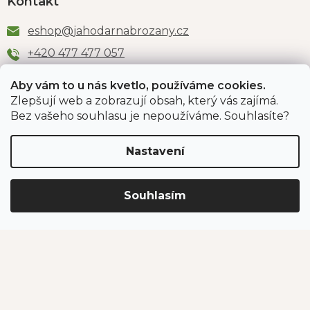
Kontakt
eshop
@
jahodarnabrozany.cz
+420 477 477 057
Aby vám to u nás kvetlo, používáme cookies.
Zlepšují web a zobrazují obsah, který vás zajímá.
Odběr newsletteru
Bez vašeho souhlasu je nepoužíváme. Souhlasíte?
Nastavení
Vložením e-mailu souhlasíte s podmínkami
ochrany
osobních údajů
.
Souhlasím
PŘIHLÁSIT SE
Jahodárna Brozany
Obchodní podmínky
Podmínky ochrany údajů