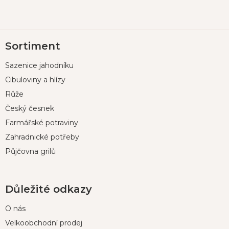
Z
Sortiment
á
p
Sazenice jahodníku
a
t
Cibuloviny a hlízy
í
Růže
Český česnek
Farmářské potraviny
Zahradnické potřeby
Půjčovna grilů
Důležité odkazy
O nás
Velkoobchodní prodej