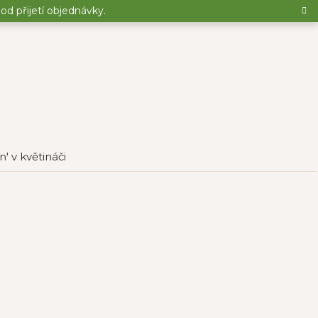
d přijetí objednávky.
' v květináči