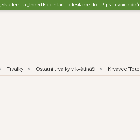
„Skladem“ a „Ihned k odeslání“ odesíláme do 1–3 pracovních dnů o
Trvalky
Ostatní trvalky v květináči
Krvavec 'Toten