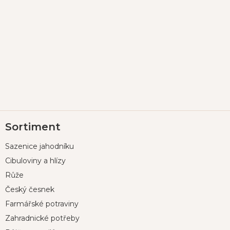
Z
Sortiment
á
p
Sazenice jahodníku
a
t
Cibuloviny a hlízy
í
Růže
Český česnek
Farmářské potraviny
Zahradnické potřeby