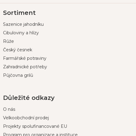
Z
Sortiment
á
p
Sazenice jahodníku
a
t
Cibuloviny a hlízy
í
Růže
Český česnek
Farmářské potraviny
Zahradnické potřeby
Půjčovna grilů
Důležité odkazy
O nás
Velkoobchodní prodej
Projekty spolufinancované EU
Program pro organizace a instituce