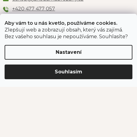
+420 477 477 057
Aby vám to u nás kvetlo, používáme cookies.
Zlepšují web a zobrazují obsah, který vás zajímá.
Odběr newsletteru
Bez vašeho souhlasu je nepoužíváme. Souhlasíte?
Nastavení
Vložením e-mailu souhlasíte s podmínkami
ochrany
osobních údajů
.
Souhlasím
PŘIHLÁSIT SE
Jahodárna Brozany
Obchodní podmínky
Podmínky ochrany údajů
Vytvořil Shoptet Premium