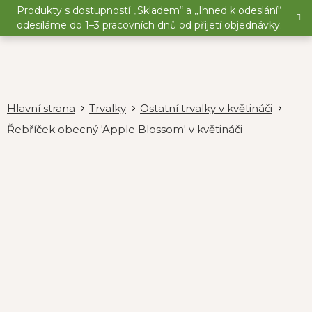
Přejít
Produkty s dostupností „Skladem“ a „Ihned k odeslání“
na
odesíláme do 1–3 pracovních dnů od přijetí objednávky.
obsah
Trvalky
Ostatní trvalky v květináči
Řebříček obecný 'Apple Blossom' v květináči