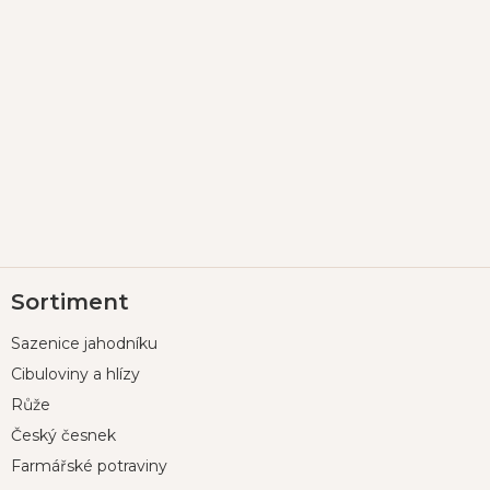
Z
Sortiment
á
p
Sazenice jahodníku
a
t
Cibuloviny a hlízy
í
Růže
Český česnek
Farmářské potraviny