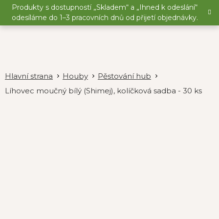
Přejít
Produkty s dostupností „Skladem“ a „Ihned k odeslání“
na
odesíláme do 1–3 pracovních dnů od přijetí objednávky.
obsah
Houby
Pěstování hub
Líhovec moučný bílý (Shimej), kolíčková sadba - 30 ks