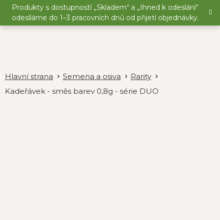
Přejít
Produkty s dostupností „Skladem“ a „Ihned k odeslání“
na
odesíláme do 1–3 pracovních dnů od přijetí objednávky.
obsah
Semena a osiva
Rarity
Kadeřávek - směs barev 0,8g - série DUO