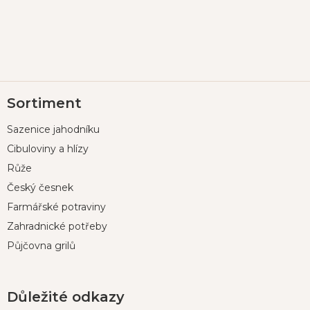
Z
Sortiment
á
p
Sazenice jahodníku
a
t
Cibuloviny a hlízy
í
Růže
Český česnek
Farmářské potraviny
Zahradnické potřeby
Půjčovna grilů
Důležité odkazy