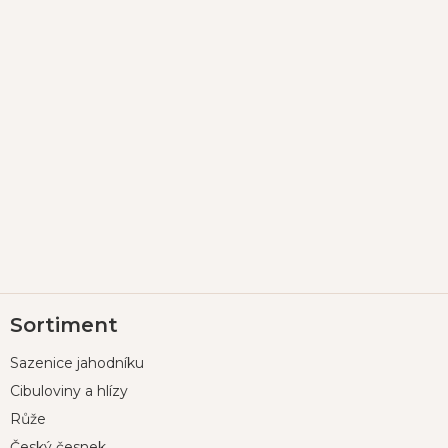
Z
Sortiment
á
p
Sazenice jahodníku
a
t
Cibuloviny a hlízy
í
Růže
Český česnek