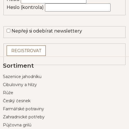
Heslo (kontrola)
Nepřeji si odebírat newslettery
Z
Sortiment
á
p
Sazenice jahodníku
a
t
Cibuloviny a hlízy
í
Růže
Český česnek
Farmářské potraviny
Zahradnické potřeby
Půjčovna grilů