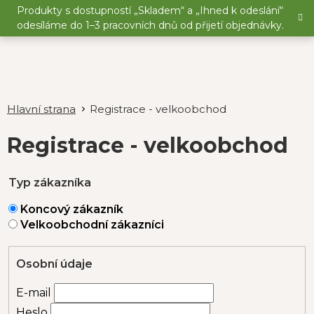
Přejít
Produkty s dostupností „Skladem“ a „Ihned k odeslání“
na
odesíláme do 1–3 pracovních dnů od přijetí objednávky.
obsah
Registrace - velkoobchod
Registrace - velkoobchod
Typ zákazníka
Koncový zákazník
Velkoobchodní zákazníci
Osobní údaje
E-mail
Heslo