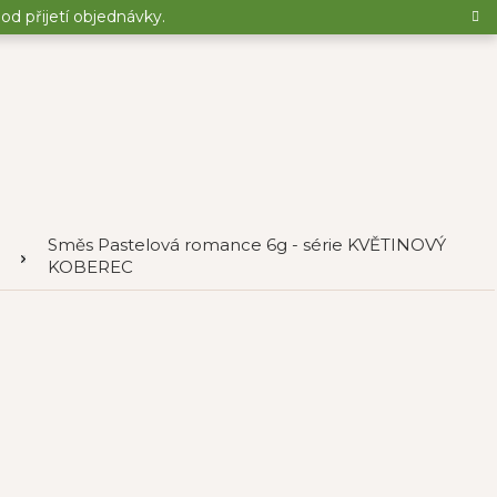
d přijetí objednávky.
Směs Pastelová romance 6g - série KVĚTINOVÝ
KOBEREC