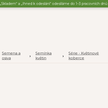
„Skladem“ a „Ihned k odeslání“ odesíláme do 1–3 pracovních dnů o
Semena a
Semínka
Série - Květinové
osiva
květin
koberce