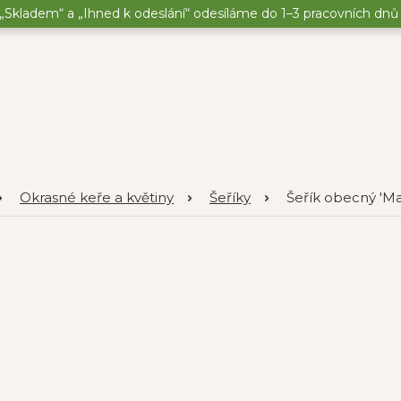
„Skladem“ a „Ihned k odeslání“ odesíláme do 1–3 pracovních dnů o
Okrasné keře a květiny
Šeříky
Šeřík obecný 'M