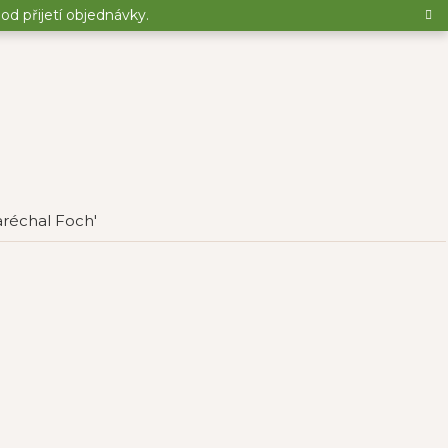
d přijetí objednávky.
aréchal Foch'