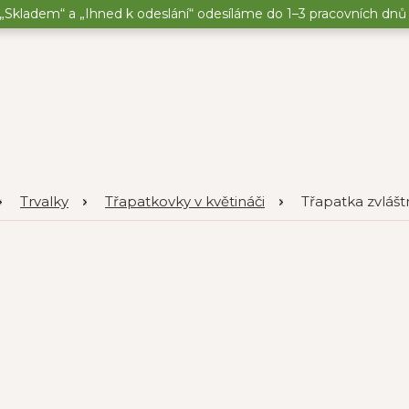
„Skladem“ a „Ihned k odeslání“ odesíláme do 1–3 pracovních dnů o
Trvalky
Třapatkovky v květináči
Třapatka zvláštn