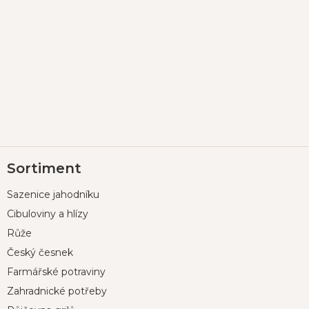
Z
Sortiment
á
p
Sazenice jahodníku
a
t
Cibuloviny a hlízy
í
Růže
Český česnek
Farmářské potraviny
Zahradnické potřeby