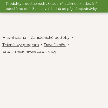
Přejít
Produkty s dostupností „Skladem“ a „Ihned k odeslání“
na
odesíláme do 1–3 pracovních dnů od přijetí objednávky.
obsah
Zahradnické potřeby
Trávníkový program
Travní směsi
AGRO Travní směs PARK 5 kg