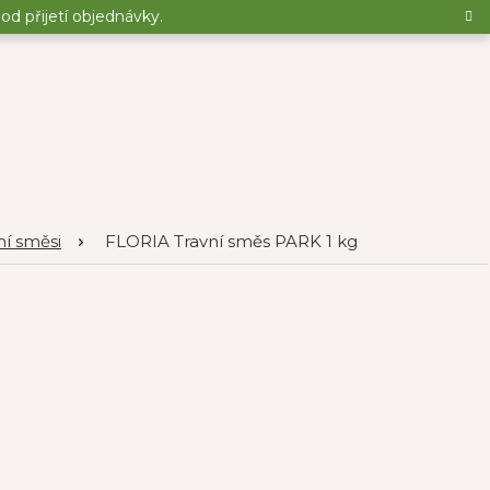
d přijetí objednávky.
ní směsi
FLORIA Travní směs PARK 1 kg