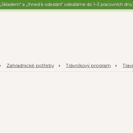
„Skladem“ a „Ihned k odeslání“ odesíláme do 1–3 pracovních dnů o
Zahradnické potřeby
Trávníkový program
Trav