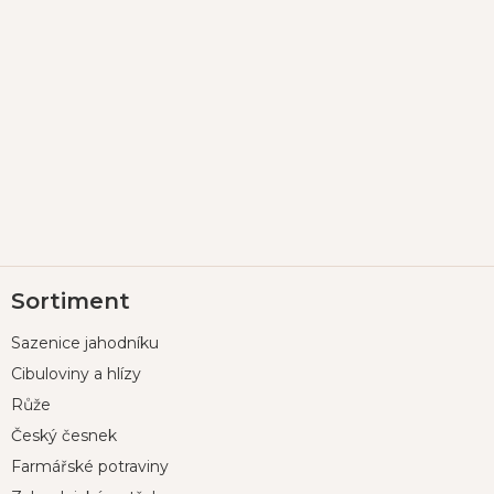
Z
Sortiment
á
p
Sazenice jahodníku
a
t
Cibuloviny a hlízy
í
Růže
Český česnek
Farmářské potraviny