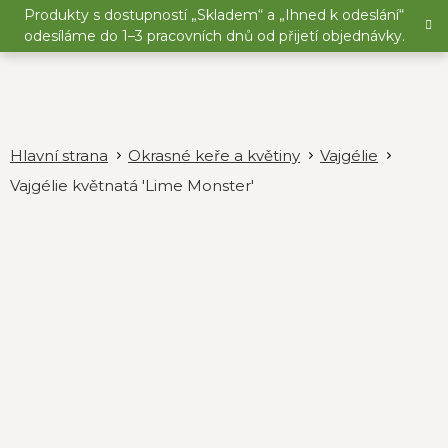
Přejít
Produkty s dostupností „Skladem“ a „Ihned k odeslání“
na
odesíláme do 1–3 pracovních dnů od přijetí objednávky.
obsah
Okrasné keře a květiny
Vajgélie
Vajgélie květnatá 'Lime Monster'