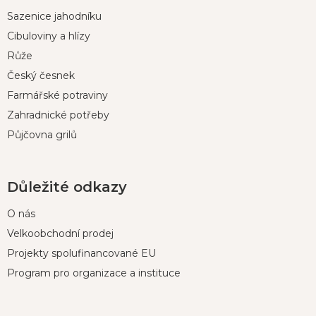
p
Sazenice jahodníku
a
t
Cibuloviny a hlízy
í
Růže
Český česnek
Farmářské potraviny
Zahradnické potřeby
Půjčovna grilů
Důležité odkazy
O nás
Velkoobchodní prodej
Projekty spolufinancované EU
Program pro organizace a instituce