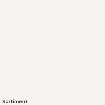
Z
Sortiment
á