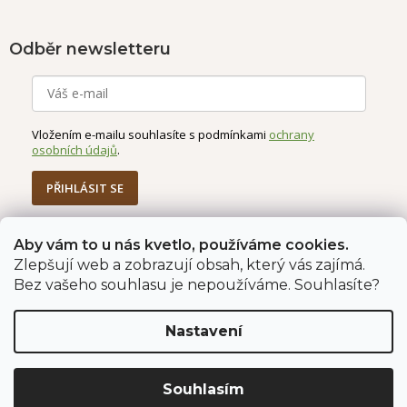
Odběr newsletteru
Vložením e-mailu souhlasíte s podmínkami
ochrany
osobních údajů
.
PŘIHLÁSIT SE
Aby vám to u nás kvetlo, používáme cookies.
Zlepšují web a zobrazují obsah, který vás zajímá.
Jahodárna Brozany
Obchodní podmínky
Bez vašeho souhlasu je nepoužíváme. Souhlasíte?
Podmínky ochrany údajů
Nastavení
Vytvořil Shoptet Premium
Copyright 2026
Jahodárna Brozany nad Ohří s.r.o.
. Všechna
Souhlasím
práva vyhrazena.
Upravit nastavení cookies