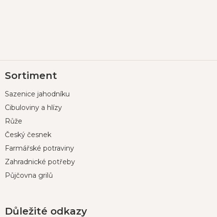
Z
Sortiment
á
p
Sazenice jahodníku
a
t
Cibuloviny a hlízy
í
Růže
Český česnek
Farmářské potraviny
Zahradnické potřeby
Půjčovna grilů
Důležité odkazy