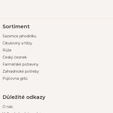
Z
Sortiment
á
p
Sazenice jahodníku
a
t
Cibuloviny a hlízy
í
Růže
Český česnek
Farmářské potraviny
Zahradnické potřeby
Půjčovna grilů
Důležité odkazy
O nás