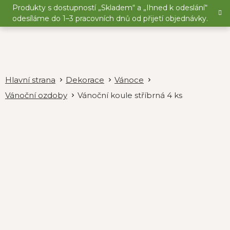
Přejít
Produkty s dostupností „Skladem“ a „Ihned k odeslání“
na
odesíláme do 1–3 pracovních dnů od přijetí objednávky.
obsah
Dekorace
Vánoce
Vánoční ozdoby
Vánoční koule stříbrná 4 ks