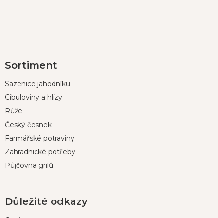
Z
Sortiment
á
p
Sazenice jahodníku
a
t
Cibuloviny a hlízy
í
Růže
Český česnek
Farmářské potraviny
Zahradnické potřeby
Půjčovna grilů
Důležité odkazy