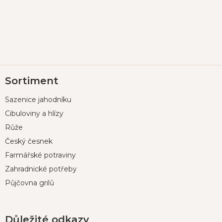
Z
Sortiment
á
p
Sazenice jahodníku
a
t
Cibuloviny a hlízy
í
Růže
Český česnek
Farmářské potraviny
Zahradnické potřeby
Půjčovna grilů
Důležité odkazy