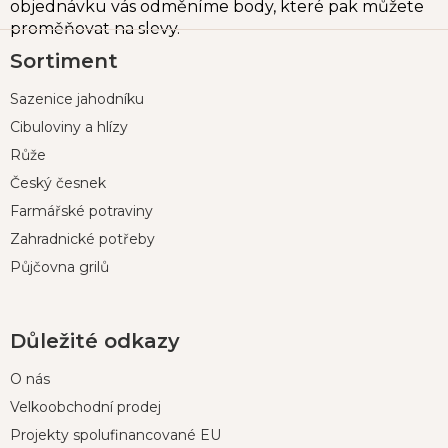
objednávku vás odměníme body, které pak můžete
proměňovat na slevy.
Z
Sortiment
á
p
Sazenice jahodníku
a
t
Cibuloviny a hlízy
í
Růže
Český česnek
Farmářské potraviny
Zahradnické potřeby
Půjčovna grilů
Důležité odkazy
O nás
Velkoobchodní prodej
Projekty spolufinancované EU