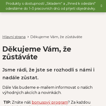
Přejít
Produkty s dostupností „Skladem“ a „Ihned k odeslání“
na
odesíláme do 1–3 pracovních dnů od přijetí objednávky.
obsah
Děkujeme Vám, že zůstáváte
Děkujeme Vám, že
zůstáváte
Jsme rádi, že jste se rozhodli s námi i
nadále zůstat.
Dále Vás budeme e-mailem informovat o našich
výhodných akcích a novinkách.
TIP:
Znáte náš
bonusový program
? Za každou