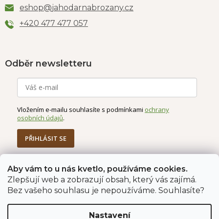
eshop
@
jahodarnabrozany.cz
+420 477 477 057
Odběr newsletteru
Vložením e-mailu souhlasíte s podmínkami
ochrany
osobních údajů
.
PŘIHLÁSIT SE
Aby vám to u nás kvetlo, používáme cookies.
Zlepšují web a zobrazují obsah, který vás zajímá.
Jahodárna Brozany
Obchodní podmínky
Bez vašeho souhlasu je nepoužíváme. Souhlasíte?
Podmínky ochrany údajů
Nastavení
Vytvořil Shoptet Premium