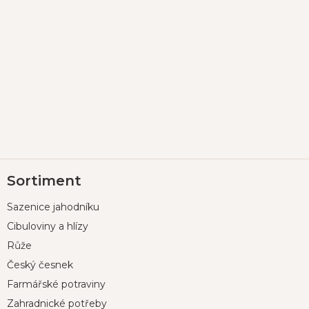
Z
Sortiment
á
p
Sazenice jahodníku
a
t
Cibuloviny a hlízy
í
Růže
Český česnek
Farmářské potraviny
Zahradnické potřeby