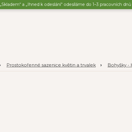
„Skladem“ a „Ihned k odeslání“ odesíláme do 1–3 pracovních dnů o
Prostokořenné sazenice květin a trvalek
Bohyšky - 