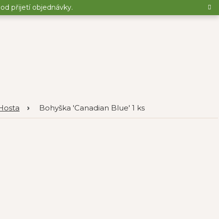
d přijetí objednávky.
Hosta
Bohyška 'Canadian Blue' 1 ks