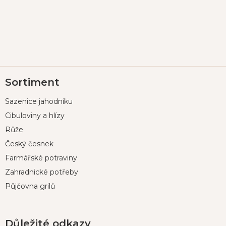
Z
Sortiment
á
p
Sazenice jahodníku
a
t
Cibuloviny a hlízy
í
Růže
Český česnek
Farmářské potraviny
Zahradnické potřeby
Půjčovna grilů
Důležité odkazy