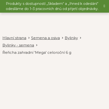
Přejít
Produkty s dostupností „Skladem“ a „Ihned k odeslání“
na
odesíláme do 1–3 pracovních dnů od přijetí objednávky.
obsah
Semena a osiva
Bylinky
Bylinky - semena
Řeřicha zahradní 'Mega' celoroční 6 g