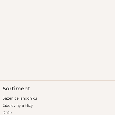
Z
Sortiment
á
p
Sazenice jahodníku
a
t
Cibuloviny a hlízy
í
Růže