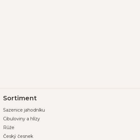
Z
Sortiment
á
p
Sazenice jahodníku
a
t
Cibuloviny a hlízy
í
Růže
Český česnek