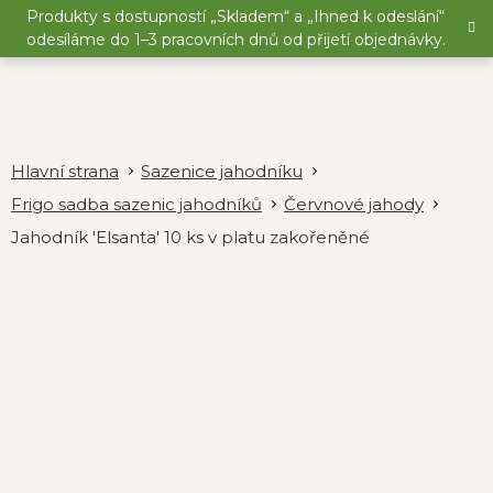
Přejít
Produkty s dostupností „Skladem“ a „Ihned k odeslání“
na
odesíláme do 1–3 pracovních dnů od přijetí objednávky.
obsah
Sazenice jahodníku
Frigo sadba sazenic jahodníků
Červnové jahody
Jahodník 'Elsanta' 10 ks v platu zakořeněné