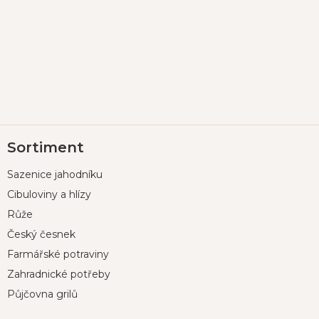
Z
Sortiment
á
p
Sazenice jahodníku
a
t
Cibuloviny a hlízy
í
Růže
Český česnek
Farmářské potraviny
Zahradnické potřeby
Půjčovna grilů