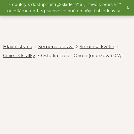
Přejít
Produkty s dostupností „Skladem“ a „Ihned k odeslání“
na
odesíláme do 1–3 pracovních dnů od přijetí objednávky.
obsah
Semena a osiva
Semínka květin
Cinie - Ostálky
Ostálka lepá - Oriole (oranžová) 0,7g