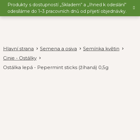
Přejít
Produkty s dostupností „Skladem“ a „Ihned k odeslání“
na
odesíláme do 1–3 pracovních dnů od přijetí objednávky.
obsah
Semena a osiva
Semínka květin
Cinie - Ostálky
Ostálka lepá - Pepermint sticks (žíhaná) 0,5g