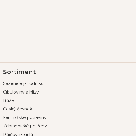
Z
Sortiment
á
p
Sazenice jahodníku
a
t
Cibuloviny a hlízy
í
Růže
Český česnek
Farmářské potraviny
Zahradnické potřeby
Půjčovna grilů