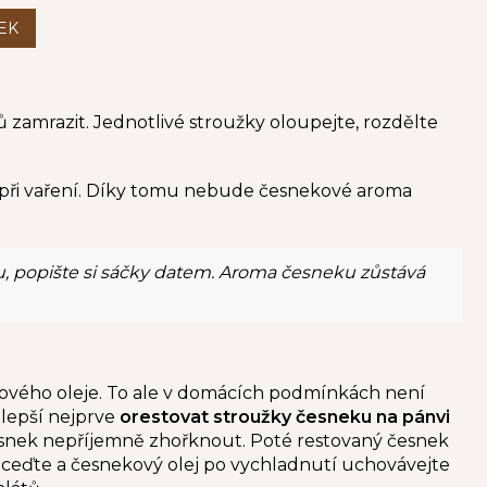
amrazit. Jednotlivé stroužky oloupejte, rozdělte
 při vaření. Díky tomu nebude česnekové aroma
, popište si sáčky datem. Aroma česneku zůstává
ekového oleje. To ale v domácích podmínkách není
lepší nejprve
orestovat stroužky česneku na pánvi
l česnek nepříjemně zhořknout. Poté restovaný česnek
 zceďte a česnekový olej po vychladnutí uchovávejte