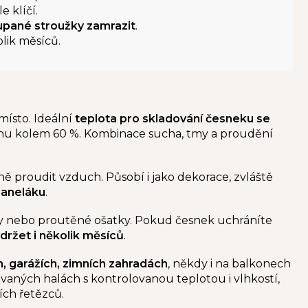
e klíčí.
upané stroužky zamrazit
.
lik měsíců.
místo.
Ideální
teplota pro skladování česneku se
uchu kolem 60 %. Kombinace sucha, tmy a proudění
ě proudit vzduch. Působí i jako dekorace, zvláště
 paneláku
.
ky nebo proutěné ošatky. Pokud česnek uchráníte
držet i několik měsíců
.
h, garážích, zimních zahradách
, někdy i na balkonech
zovaných halách s kontrolovanou teplotou i vlhkostí,
ích řetězců.