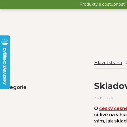
Přejít
Produkty s dostupností 
na
obsah
P
Přeskočit
o
Sklado
Kategorie
kategorie
s
t
30.6.2026
r
a
O
český česn
n
citlivé na vlh
n
vám, jak sklad