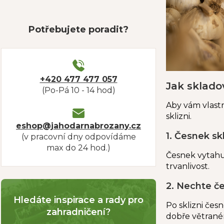
Potřebujete poradit?
+420 477 477 057
Jak sklado
(Po-Pá 10 - 14 hod)
Aby vám vlastn
sklizni.
eshop@jahodarnabrozany.cz
1. Česnek sk
(v pracovní dny odpovídáme
max do 24 hod.)
Česnek vytahu
trvanlivost.
2. Nechte č
Hledáte inspirace a rady pro
Po sklizni čes
zahradničení?
dobře větraném