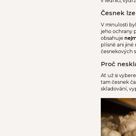
v lednici, vyd
Česnek lze
V minulosti b
jeho ochrany p
obsahuje
nejm
plísně ani jin
česnekových s
Proč neskl
Ať už si vyber
tam česnek ča
skladování, v