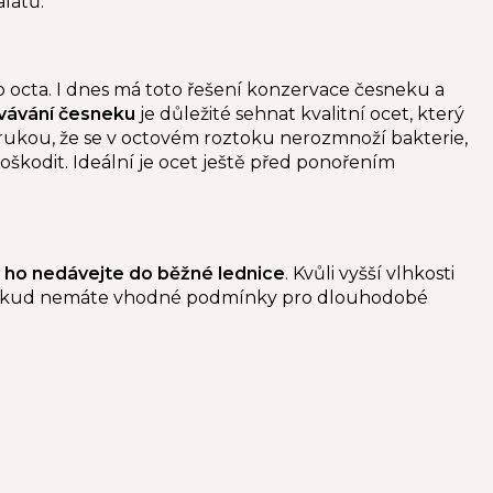
alátů.
 octa. I dnes má toto řešení konzervace česneku a
vávání česneku
je důležité sehnat kvalitní ocet, který
árukou, že se v octovém roztoku nerozmnoží bakterie,
škodit. Ideální je ocet ještě před ponořením
 ho nedávejte do běžné lednice
. Kvůli vyšší vlhkosti
uť. Pokud nemáte vhodné podmínky pro dlouhodobé