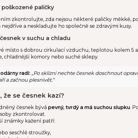
e poškozené paličky
ním zkontrolujte, zda nejsou některé paličky měkké, 
 nejdříve a neskladujte ho společně se zdravými kusy.
 česnek v suchu a chladu
vé místo s dobrou cirkulací vzduchu, teplotou kolem 5 a
e, chladnější komory nebo suché sklepy.
odárny radí:
„Po sklizni nechte česnek doschnout opravdu
í a začnou plesnivět.“
, že se česnek kazí?
adněný česnek bývá
pevný, tvrdý a má suchou slupku
. 
zásoby zkontrolovat.
ší známky kažení patří:
bo seschlé stroužky,