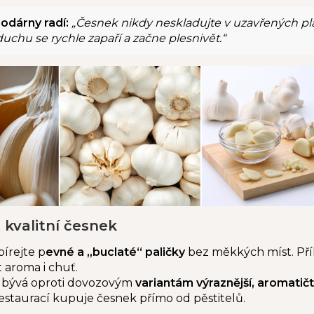
odárny radí:
„Česnek nikdy neskladujte v uzavřených p
uchu se rychle zapaří a začne plesnivět.“
 kvalitní česnek
írejte p
evné a „buclaté“ paličky
bez měkkých míst. Příl
t aroma i chuť.
bývá oproti dovozovým
variantám výraznější, aromatičtě
estaurací kupuje česnek přímo od pěstitelů.