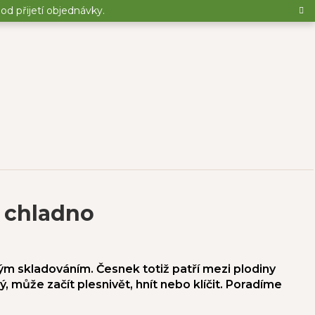
d přijetí objednávky.
 chladno
ým skladováním. Česnek totiž patří mezi plodiny
, může začít plesnivět, hnít nebo klíčit. Poradíme