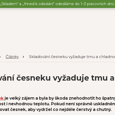
„Skladem“ a „Ihned k odeslání“ odesíláme do 1–3 pracovních dnů o
Články
Skladování česneku vyžaduje tmu a chladno
vání česneku vyžaduje tmu a
ek
je velký zájem a byla by škoda znehodnotit ho špatn
kost i nevhodnou teplotu. Pokud není správně uskladněný
ovat česnek, aby vydržel co nejdéle čerstvý a chutný.