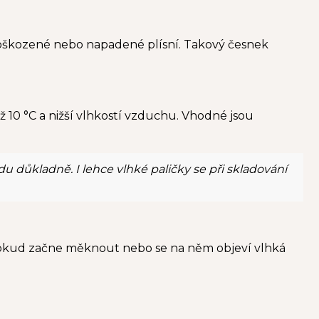
poškozené nebo napadené plísní. Takový česnek
ž 10 °C a nižší vlhkostí vzduchu. Vhodné jsou
 důkladně. I lehce vlhké paličky se při skladování
Pokud začne měknout nebo se na něm objeví vlhká