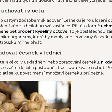
rží vám řadu týdnů a doladí chuť mnoha vařených jídel i s
 uchovat i v octu
ylo častým způsobem skladování česneku jeho uložení do
řed škůdci a hnilobou své zastánce. Při této formě
ucho
éně pět procent kyseliny octové
. To je dostatečnou z
é mikroorganismy, které by mohly konzervovaný česnek po
troužků mírně ohřát.
adovat česnek v lednici
ete jakékoliv uskladnění nebo zpracování česneku,
nikdy
sto začíná klíčit a postupně ztrácí svou kvalitu i ch
yplatí se kupovat menší množství česneku průběžně.