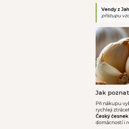
Vendy z Jah
přístupu vzd
Jak poznat
Při nákupu vyb
rychleji ztráce
Český česnek
domácností i r