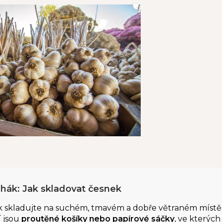
ahák: Jak skladovat česnek
 skladujte na suchém, tmavém a dobře větraném místě
í jsou
proutěné košíky nebo papírové sáčky
, ve kterýc