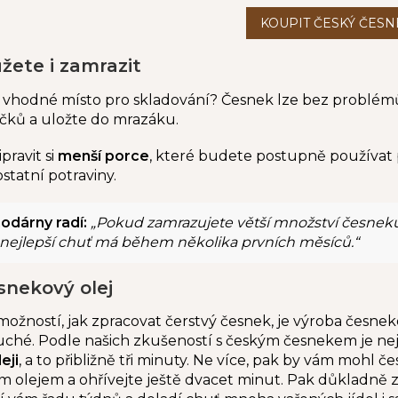
ete i zamrazit
hodné místo pro skladování? Česnek lze bez problémů z
čků a uložte do mrazáku.
pravit si
menší porce
, které budete postupně používat
statní potraviny.
odárny radí:
„Pokud zamrazujete větší množství česneku
e nejlepší chuť má během několika prvních měsíců.“
nekový olej
možností, jak zpracovat čerstvý česnek, je výroba česn
ché. Podle našich zkušeností s českým česnekem je nej
eji
, a to přibližně tři minuty. Ne více, pak by vám moh
ým olejem a ohřívejte ještě dvacet minut. Pak důkladně