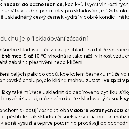
 nepatří do běžné lednice
, kde kvůli vyšší vlhkosti rychl
 nemáte vhodné podmínky pro skladování, můžete
olo
ě uskladněný český česnek vydrží v dobré kondici i něko
duchu je při skladování zásadní
šného skladování česneku je chladné a dobře větrané 
ižně mezi 5 až 10 °C
, vhodná je také nižší vlhkost vzd
á zabránit plesnivění nebo klíčení.
ěšení celých palic do copů, kde kolem česneku může voln
venkovské chalupě, ale klidně mohou zůstat
i ve spíži v
ličky
také můžete uskladnit do papírového pytlíku, síť
 hmyzími škůdci, může vám dobře skladovaný česnek
vy
úspěchem skladují česnek třeba
v dobře větraných spížíc
lcí pěstitelé pak skladují česnek ve speciálních klimati
kladně vysuší a teprve potom ho prodávají do obchodn