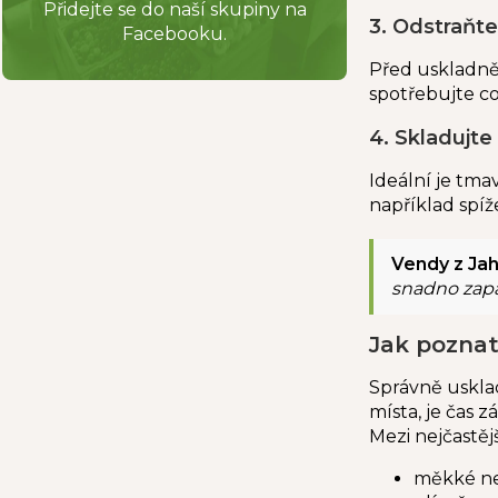
Přidejte se do naší skupiny na
3. Odstraňt
Facebooku.
Před uskladně
spotřebujte co
4. Skladujte
Ideální je tma
například spíž
Vendy z Jah
snadno zapař
Jak poznat
Správně uskl
místa, je čas 
Mezi nejčastěj
měkké ne