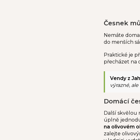
Česnek můž
Nemáte doma v
do menších sá
Praktické je při
přecházet na o
Vendy z Jah
výrazné, al
Domácí čes
Další skvělou 
úplně jednodu
na olivovém ol
zalejte olivov