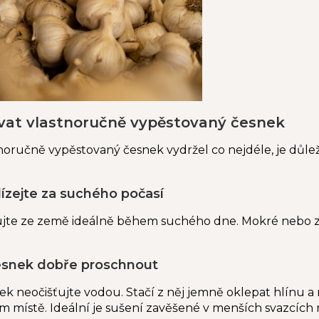
vat vlastnoručně vypěstovaný česnek
oručně vypěstovaný česnek vydržel co nejdéle, je důlež
lízejte za suchého počasí
jte ze země ideálně během suchého dne. Mokré nebo zabl
esnek dobře proschnout
nek neočišťujte vodou. Stačí z něj jemně oklepat hlínu 
 místě. Ideální je sušení zavěšené v menších svazcích 