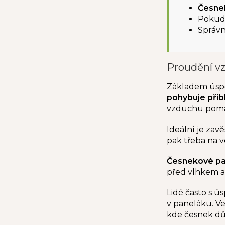
Česnek
Pokud
Správn
Proudění vz
Základem úspě
pohybuje přibl
vzduchu pomáh
Ideální je zav
pak třeba na 
Č
esnekové pa
před vlhkem a
Lidé často s 
v paneláku. Ve
kde česnek dů