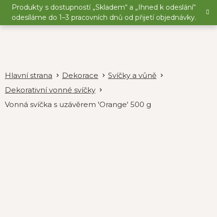
Přejít
Produkty s dostupností „Skladem“ a „Ihned k odeslání“
na
odesíláme do 1–3 pracovních dnů od přijetí objednávky.
obsah
Dekorace
Svíčky a vůně
Dekorativní vonné svíčky
Vonná svíčka s uzávěrem 'Orange' 500 g