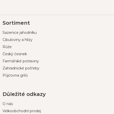
Z
Sortiment
á
p
Sazenice jahodníku
a
t
Cibuloviny a hlízy
í
Růže
Český česnek
Farmářské potraviny
Zahradnické potřeby
Půjčovna grilů
Důležité odkazy
O nás
Velkoobchodní prodej