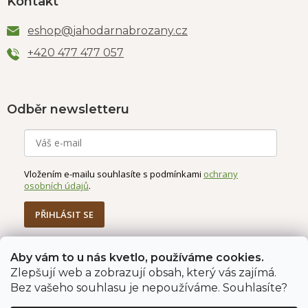
Kontakt
eshop
@
jahodarnabrozany.cz
+420 477 477 057
Odběr newsletteru
Vložením e-mailu souhlasíte s podmínkami
ochrany
osobních údajů
.
PŘIHLÁSIT SE
Aby vám to u nás kvetlo, používáme cookies.
Zlepšují web a zobrazují obsah, který vás zajímá.
Jahodárna Brozany
Obchodní podmínky
Bez vašeho souhlasu je nepoužíváme. Souhlasíte?
Podmínky ochrany údajů