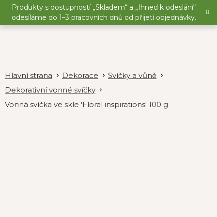
Přejít
Produkty s dostupností „Skladem“ a „Ihned k odeslání“
na
odesíláme do 1–3 pracovních dnů od přijetí objednávky.
obsah
Dekorace
Svíčky a vůně
Dekorativní vonné svíčky
Vonná svíčka ve skle 'Floral inspirations' 100 g