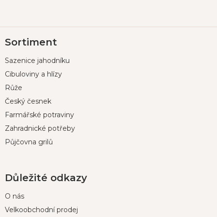
Z
Sortiment
á
p
Sazenice jahodníku
a
t
Cibuloviny a hlízy
í
Růže
Český česnek
Farmářské potraviny
Zahradnické potřeby
Půjčovna grilů
Důležité odkazy
O nás
Velkoobchodní prodej