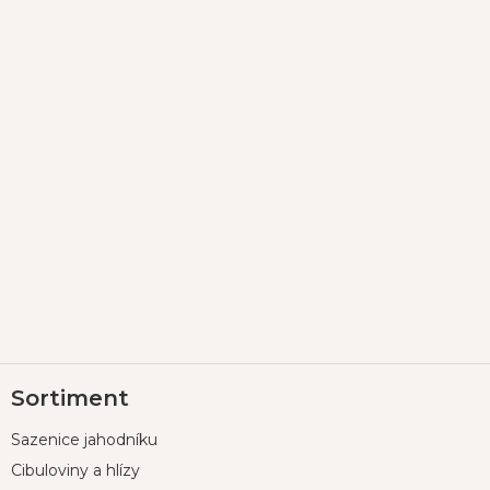
Z
Sortiment
á
p
Sazenice jahodníku
a
t
Cibuloviny a hlízy