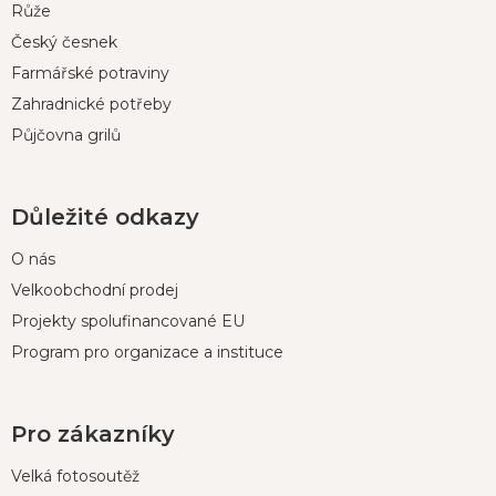
í
Růže
Český česnek
Farmářské potraviny
Zahradnické potřeby
Půjčovna grilů
Důležité odkazy
O nás
Velkoobchodní prodej
Projekty spolufinancované EU
Program pro organizace a instituce
Pro zákazníky
Velká fotosoutěž