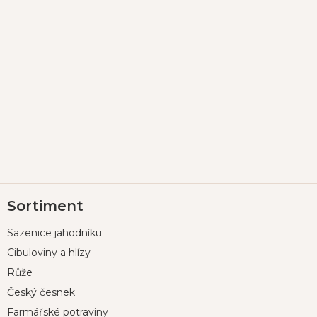
Z
Sortiment
á
p
Sazenice jahodníku
a
t
Cibuloviny a hlízy
í
Růže
Český česnek
Farmářské potraviny