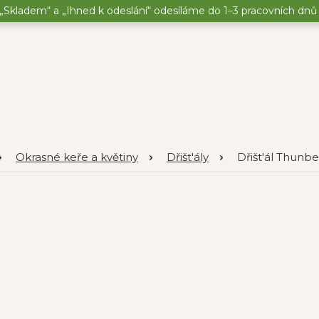
„Skladem“ a „Ihned k odeslání“ odesíláme do 1–3 pracovních dnů o
Okrasné keře a květiny
Dřišt'ály
Dřišt'ál Thunbe