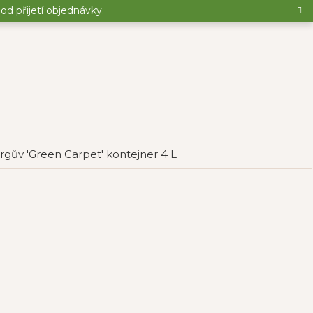
d přijetí objednávky.
rgův 'Green Carpet' kontejner 4 L