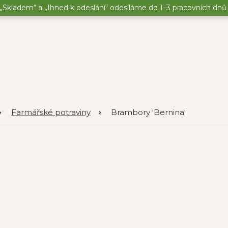
„Skladem“ a „Ihned k odeslání“ odesíláme do 1–3 pracovních dnů o
Farmářské potraviny
Brambory 'Bernina'