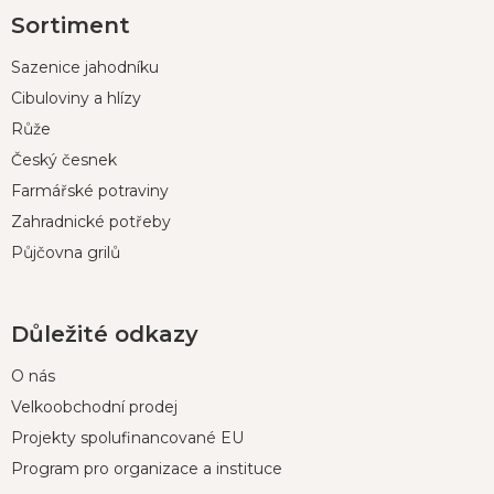
Z
Sortiment
á
p
Sazenice jahodníku
a
t
Cibuloviny a hlízy
í
Růže
Český česnek
Farmářské potraviny
Zahradnické potřeby
Půjčovna grilů
Důležité odkazy
O nás
Velkoobchodní prodej
Projekty spolufinancované EU
Program pro organizace a instituce