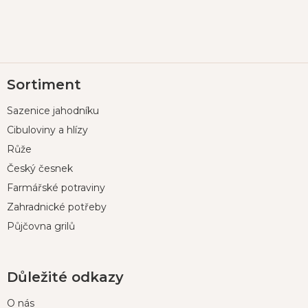
Z
Sortiment
á
p
Sazenice jahodníku
a
t
Cibuloviny a hlízy
í
Růže
Český česnek
Farmářské potraviny
Zahradnické potřeby
Půjčovna grilů
Důležité odkazy
O nás