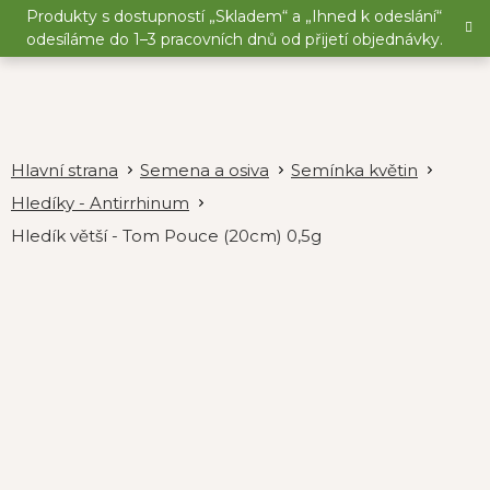
Přejít
Produkty s dostupností „Skladem“ a „Ihned k odeslání“
na
odesíláme do 1–3 pracovních dnů od přijetí objednávky.
obsah
Semena a osiva
Semínka květin
Hledíky - Antirrhinum
Hledík větší - Tom Pouce (20cm) 0,5g