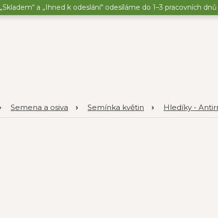
„Skladem“ a „Ihned k odeslání“ odesíláme do 1–3 pracovních dnů o
Semena a osiva
Semínka květin
Hledíky - Anti