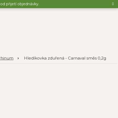
d přijetí objednávky.
rrhinum
Hledíkovka zduřená - Carnaval směs 0,2g