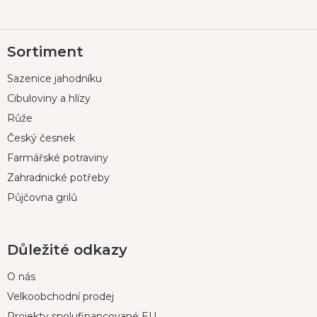
Z
Sortiment
á
p
Sazenice jahodníku
a
t
Cibuloviny a hlízy
í
Růže
Český česnek
Farmářské potraviny
Zahradnické potřeby
Půjčovna grilů
Důležité odkazy
O nás
Velkoobchodní prodej
Projekty spolufinancované EU