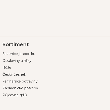
Z
Sortiment
á
p
Sazenice jahodníku
a
t
Cibuloviny a hlízy
í
Růže
Český česnek
Farmářské potraviny
Zahradnické potřeby
Půjčovna grilů