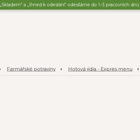
„Skladem“ a „Ihned k odeslání“ odesíláme do 1–3 pracovních dnů o
Farmářské potraviny
Hotová jídla - Expres menu