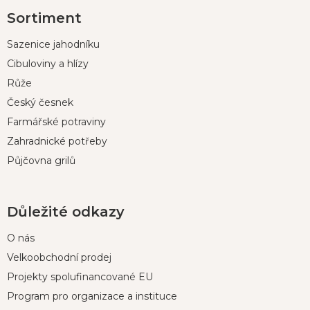
Z
Sortiment
á
p
Sazenice jahodníku
a
t
Cibuloviny a hlízy
í
Růže
Český česnek
Farmářské potraviny
Zahradnické potřeby
Půjčovna grilů
Důležité odkazy
O nás
Velkoobchodní prodej
Projekty spolufinancované EU
Program pro organizace a instituce