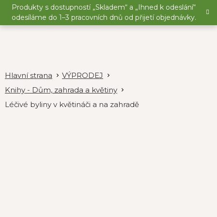
Přejít
Produkty s dostupností „Skladem“ a „Ihned k odeslání“
na
odesíláme do 1–3 pracovních dnů od přijetí objednávky.
obsah
VÝPRODEJ
Knihy - Dům, zahrada a květiny
Léčivé byliny v květináči a na zahradě